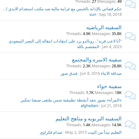
Threads
27
Messages
49
حكم قضائي بالإدانة بالحبس مع غرامة مالية ضد مكتب استقدام الايدي العاملة بصور
suri
Sep 18, 2018
السفينه الرياضيه
Threads
4.9K
Messages
35.8K
"أنا لاعب فريد".. رونالدو يرد على انتقادات انتقاله إلى النصر السعودي
Jan 4, 2023
المعتصم بالله
سفينة الاسره والمجتمع
Threads
2.3K
Messages
28.8K
صداقة الابناء
Jun 8, 2016
فندق صور
سفينة حواء
Threads
1.7K
Messages
18K
«المرأة» بصور تنفذ أنشطة تطبيقية ضمن ملتقى صيفنا تمكين
algheilani
Jul 21, 2018
السفينه التربويه و مناهج التعليم
Threads
1.4K
Messages
14.9K
التعليم يبدأ من البيت
May 2, 2015
صدام فكراوي