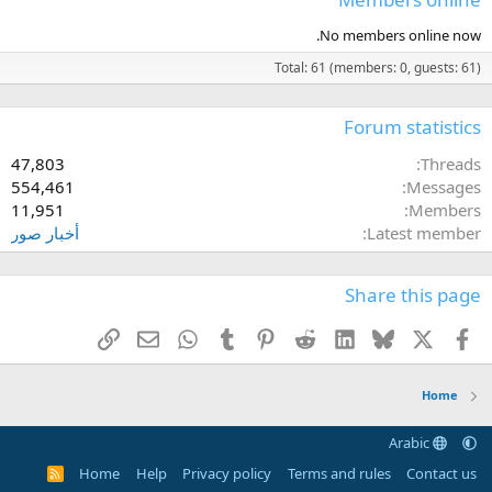
No members online now.
Total: 61 (members: 0, guests: 61)
Forum statistics
47,803
Threads
554,461
Messages
11,951
Members
Latest member
أخبار صور
Share this page
Link
Email
WhatsApp
Tumblr
Pinterest
Reddit
LinkedIn
Bluesky
Facebook
X
Home
Arabic
Home
Help
Privacy policy
Terms and rules
Contact us
R
S