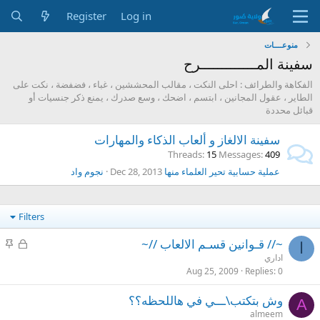
Register
Log in
منوعــــات
سفينة المـــــــــــــرح
الفكاهة والطرائف : احلى النكت ، مقالب المحششين ، غباء ، فضفضة ، نكت على
الطاير ، عقول المجانين ، ابتسم ، اضحك ، وسع صدرك ، يمنع ذكر جنسيات أو
قبائل محددة
سفينة الالغاز و ألعاب الذكاء والمهارات
Threads
15
Messages
409
عملية حسابية تحير العلماء منها
Dec 28, 2013
نجوم واد
Filters
S
L
~// قـوانين قسـم الالعاب //~
ا
t
o
اداري
i
c
Aug 25, 2009
Replies
0
c
k
وش بتكتب\ـــي في هاللحظه؟؟
k
e
A
almeem
y
d