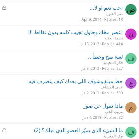
L
اجب نعم او لا...
ض
o
ضي العيون
c
Apr 9, 2014
Replies
1K
k
اعصر مخك وحاول تجيب كلمه بدون نقااط !!!
e
ن
نسمة العفيه
d
Jul 13, 2013
Replies
414
لعبة صح وخطأ ..
ف
فكر المخينية
Jul 8, 2013
Replies
227
حط مبلغ وشوف اللي بعدك كيف يتصرف فيه
ع
عزف المشاعر
Jul 2, 2013
Replies
500
ماذا تقول عن صور
م
مزون الحب
Jun 4, 2013
Replies
22
L
ما الشيء الذي يميّز العضو الذي قبلك؟ (2)
ف
o
فكر المخينية