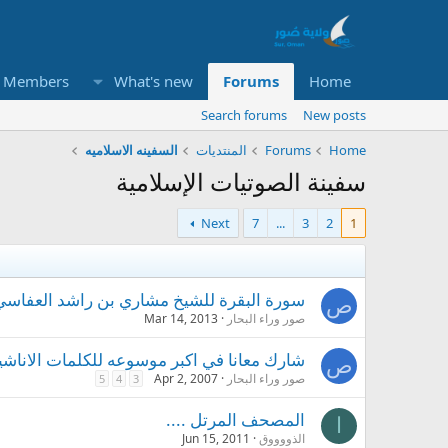
Members
What's new
Forums
Home
Search forums
New posts
Home
Forums
المنتديات
السفينه الاسلاميه
سفينة الصوتيات الإسلامية
Next
7
...
3
2
1
سورة البقرة للشيخ مشاري بن راشد العفاسي 
ص
صور وراء البحار
Mar 14, 2013
شارك معانا في اكبر موسوعه للكلمات الاناشي
ص
صور وراء البحار
Apr 2, 2007
5
4
3
المصحف المرتل ....
ا
الذووووق
Jun 15, 2011