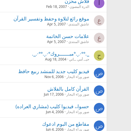
فلاش محزن
ا
الدرة المصون
Feb 18, 2007
موقع رائع لتلاوة وحفظ وتفسير القرآن
ع
عاشق المنتدى
Apr 5, 2007
علامات حسن الخاتمة
ع
عاشق المنتدى
Apr 5, 2007
¸¸.°°·.¸.°مبـــــــروك°·.¸.°°·.¸¸.
ح
حيــ أمي ــاتي
Aug 18, 2004
فيديو كليب جديد للمنشد ربيع حافظ
ص
صور وراء البحار
Nov 6, 2006
القرأن كامل بالفلاش
ص
صور وراء البحار
Jun 17, 2006
حسوا،، فيديوا كليب (مشاري العراده)
ص
صور وراء البحار
Jun 4, 2006
مقاطع من البوم ادعوك
ص
صور وراء البحار
Jun 4, 2006