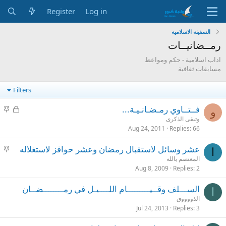
Register
Log in
السفينه الاسلاميه
رمــضانيــات
اداب اسلامية - حكم ومواعظ
مسابقات ثقافية
Filters
S
L
فــتــاوي رمـضـانـيـة...
و
t
o
وتبقى الذكرى
i
c
Aug 24, 2011
Replies
66
c
k
S
عشر وسائل لاستقبال رمضان وعشر حوافز لاستغلاله‏
k
e
ا
t
المعتصم بالله
y
d
i
Aug 8, 2009
Replies
2
c
الســـلف وقــيـــــــــام اللــــيـل في رمــــــــضــان
k
ا
الذووووق
y
Jul 24, 2013
Replies
3