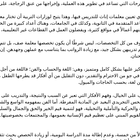
حات التي تساعد في تطوير هذه العملية، وإخراجها من عنق الزجاجة، على ا
، أي تعيين معلمات إناث للتدريس فيها، وهذا يتيح لوزارات التربية أن تختار
عد المتقدمة في الثانوية، وكذلك في الجامعات، وهناك أعداد كبيرة من 
منهم أعمالاً في مواقع كثيرة، ويفضلون العمل في القطاعات غير التعليمية، و
فوف من كل التخصصات، ليس شرطًا أن يكون تخصصها معلمة صف، بل تتم ا
يتم تدريبهن بشكل جيد، مع زيادة الرواتب بما يتناسب مع عملهن وجهدهن. إ
نان.
ركيز عليها بشكل كامل ومتميز، وهي: اللغة والحساب والفن؛ فاللغة من أجل 
، في جو من الاحترام والتقدير، دون التقليل من أي أفكار قد يطرحها الطفل م
ن لغة، بحسب الحاجات والميول.
 على الخيال، وفهم الأفكار التي تعبر عن السبب والنتيجة، والتدريب على 
لحس التجريدي البعيد عن المادية المفرطة. أما الفن بمفهومه الواسع وا
 والحركية والتأملية والتخيلية، فهو لتنمية قيم الخير والحق والجمال وال
لقويم المبني على تعظيم قيم الإنسانية بعمومها، والمجتمعات بخصوصيتها.
 بدلاً من خمسة، وعدم إطالة مدة الدراسة اليومية، أو زيادة الحصص بحيث ت