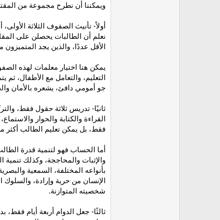
ويمكننا أن نطرح مجموعة من المقتر
أولاً- تأنيث الصفوف الثلاثة الأولى
نعلم أن الطالبات يحصلن على المقا
الأقل عددًا، والذين يجد المتميزون 
يمكن هنا اختيار معلمات لهذه الص
التعليم، والتعامل مع الأطفال، ثم 
جو أمومي دافئ، يشعره بالأمان والح
ثانيًا- تدريس ثلاثة حقول فقط، والت
القراءة والكتابة والحوار والاستماع
فقط، بل يمكن تعليم الطالب أكثر م
أما الحساب فهو لتنمية قدرة الطالب
والإثبات والمحاججة، وكذلك تنمية ا
بأنواعه المختلفة، السمعية والبصرية
الإنسان من حرية وإرادة، والسلوك ا
شخصيته المتوازنة.
ثالثًا- جعل الدوام أربعة أيام فقط،