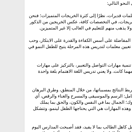
لنحو التالي:
 معلمات قديرات، نظرًا إلى كثرة الخريجات المتميزات؛ فنحن
الخريجات، في التخصصات كافة، عكس الخريجين من الذكور
لا يذهب منهم للتعليم في الغالب إلا غير المتميزين.
لمفاضلة على أسس الكفاءة والقدرة على الابتكار، وحب
ن تعيين معلمات لتدريس هذه المرحلة يتيح للطفل النمو في
تنمية مهارات التواصل والتعبير، بالتركيز على مهارات
هما كانت. ولا يعني تدريس اللغة الاهتمام بلغة واحدة
ربط النتائج بمسبباتها، من خلال المنطق، وطرق البرهان
لشامل: الرسم والموسيقى والمسرح والغناء والرقص، أي
سلوك؛ الجمال بما في النفس والكون، والحق بما يملك
 وهذه المهارات هي التي يحتاجها الطفل لينمو، وتتشكل
ثقل كاهل الطالب بما لا يفيد، فقد أصبحت المدارس اليوم