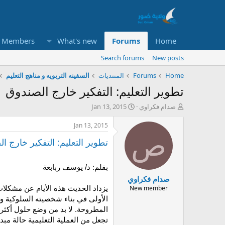
Members
What's new
Forums
Home
Search forums
New posts
Home
Forums
المنتديات
السفينه التربويه و مناهج التعليم
تطوير التعليم: التفكير خارج الصندوق
S
T
صدام فكراوي
Jan 13, 2015
t
h
a
r
Jan 13, 2015
r
e
ص
a
t
تطوير التعليم: التفكير خارج ا
d
d
a
s
بقلم: د/ يوسف ربابعة
t
t
صدام فكراوي
e
a
r
New member
يزداد الحديث هذه الأيام عن مشكلات
t
الأولى في بناء شخصيته السلوكية وال
e
المطروحة. لا بد من وضع حلول أكثر ج
r
تجعل من العملية التعليمية حالة م