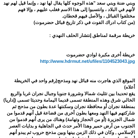
وبني ضنة وبني سعد "هذه الوجوه كلها يقال لها نهد ، وإنما قيل لهم نهد
لأنهم في البلاد ، وانتسبوا إلى هذا الاسم فغلب عليهم ، وإلا فهم
مختلفوا القبائل ، والأصل فيهم قحطان.
(من كتاب ادراك الفوت في ذكر تاريخ قبائل حضرموت)
خريطة مرقمة لمناطق إنتشار الحلف النهدي :
خريطة أخرى مكبرة لوادي حضرموت
http://www.hdrmut.net/ufiles/1104523043.jpg
الموقع الذي هاجرت منه قبائل نهد ومذحج(رقم واحد في الخريطة
أعلاه)
يقع تحديدا بين تثليث شمالا وشرورة جنوبا وجبال نجران غربا والربع
الخالي شرق وهذه المنطقة تسمى قديما اليمامة وحديثا تسمى (إداريا)
بمنطقة نجران أو محافظة نجران وسكنتها عدة بطون من مذحج ثم
شاركتهم فيها النهد ومعها بطون أخرى من قضاعة قيل أنهم قدموا من
شمال الجزيرة (أو من الحجاز وتهامة) وهناك من يرى أنهم قدموا من
الجنوب من أرض حمير وهذا الأمر حدث في الجاهلية و بدايات العصر
الإسلامي , وكان في ذلك الزمن بينها وبين مذحج حروب ثم يبدو أنهم