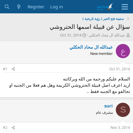
Register
Log in
سفينة فتح الخير ( رؤية تاريخية )
سؤال عن قبيلة اسمها الحتروشي
S
T
عبدالله ال محاد الحكلي
Oct 31, 2014
t
h
a
r
عبدالله ال محاد الحكلي
ع
r
e
New member
t
a
d
d
a
s
#1
Oct 31, 2014
t
t
e
a
السلام عليكم ورحمة من الله وبركاتته
r
اريد اعرف اصل قبيلة الحتروشي الكريمة وهل هم فعلا من الجنبه او
t
تحالفو مع الجنبه فقط ..
e
r
suri
S
مشرف عام
#2
Nov 3, 2014