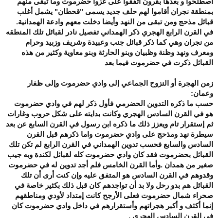
أصطلحوا و بعدها بقرون أتفقوا على غزوا حضرموت وما تبقى منهم
بمنطقة نجران أقاموا لهم حلف جديد يسمى "قحطان" يشمل أغلب
قبائل مذحج ومن تبقى من النهد وأيضا دخلت معهم وادعة الهمدانية.
في القرن الرابع الهجري ذكر الهمداني تفصيل نادر لقبائل تلك المنطقه
من نجران وهي كما ذكر قبائل جنب وعبيدة وشريف وزبيد وحرام
ومعرف ونهد وظنة وظبيان وبنو الحارثة وبنو معاوية وكثير من هذه
القبائل ذكرت في حضرموت فيما بعد
زمن الهجرة أو النزوح الجماعي إلى وادي حضرموت وإلى ظفار
وعمان:
حسب ما ذكره التدوين الحضرمي فأول ذكر لهم في وادي حضرموت
هو في القرن السادس الهجري وكانت بدايته على شكل حروب وغارات
ثم إستقرار تام ويعزز ذلك ما ذكره ابن رسول في القرن السابع عن بعد
سيطرة نهد ومذحج على وادي حضرموت واما ذكرهم قبل القرن
السادس والسابع فحسب تدوين الهمداني في القرن الرابع لم تكن تلك
القبائل بحضرموت فقد كان وادي حضرموت كله لقبائل لكندة وبه جيب
صغير من همدان .وأما القرن الخامس فلم أجد تدوين له في حضرموت
وقدوهم في القرن السادس هو المتفق عليه وإن كنت أرى أن تلك
القبائل هم بدو رحل ولا بد أن تواجدهم كان قبل ذلك بكثير خاصة في
صحراء شمال حضرموت فعلى الأرجح كانت إمتداد لأودي ومناطقهم
إنما أكثف و أكبر هجراتهم وأستقرارهم في داخل وادي حضرموت كان
في القرن السادس الهجري .