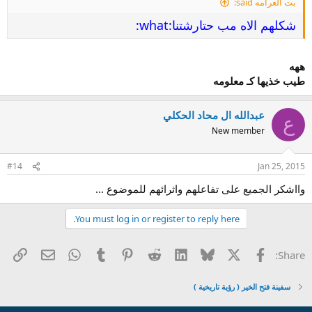
بت العرامه said:
شكلهم الاه مب حتارشتنا:what:
ههه
طيب خذيها كـ معلومه
عبدالله ال محاد الحكلي
ع
New member
#14
Jan 25, 2015
وااشكر الجميع على تفاعلهم واثرائهم للموضوع ...
You must log in or register to reply here.
ink
Email
WhatsApp
Tumblr
Pinterest
Reddit
LinkedIn
Bluesky
Facebook
X
Share:
سفينة فتح الخير ( رؤية تاريخية )