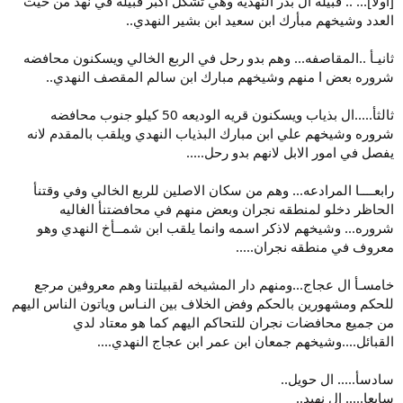
[اولا]... .. قبيله ال بدر النهديه وهي تشكل اكبر قبيله في نهد من حيث
العدد وشيخهم مبأرك ابن سعيد ابن بشير النهدي..
ثانيـأ ..المقاصفه... وهم بدو رحل في الربع الخالي ويسكنون محافضه
شروره بعض ا منهم وشيخهم مبارك ابن سالم المقصف النهدي..
ثالثأ.....ال بذياب ويسكنون قريه الوديعه 50 كيلو جنوب محافضه
شروره وشيخهم علي ابن مبارك البذياب النهدي ويلقب بالمقدم لانه
يفصل في امور الابل لانهم بدو رحل.....
رابعــــا المرادعه... وهم من سكان الاصلين للربع الخالي وفي وقتنأ
الحاظر دخلو لمنطقه نجران وبعض منهم في محافضتنأ الغاليه
شروره... وشيخهم لاذكر اسمه وانما يلقب ابن شمــأخ النهدي وهو
معروف في منطقه نجران.....
خامسـأ ال عجاج...ومنهم دار المشيخه لقبيلتنا وهم معروفين مرجع
للحكم ومشهورين بالحكم وفض الخلاف بين النـاس وياتون الناس اليهم
من جميع محافضات نجران للتحاكم اليهم كما هو معتاد لدي
القبائل....وشيخهم جمعان ابن عمر ابن عجاج النهدي....
سادسأ..... ال حويل..
سابعا..... ال نهيد..