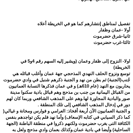
تفصيل لمناطق إنتشارهم كما هو في الخريطة أعلاه
أولا -عمان وظفار
ثانيا-شرق حضرموت
ثالثا-غرب حضرموت
اولا- النزوح إلى ظفار وعمان (ويشير إليه السهم رقم 4و5 في
الخريطة)
توسع ونزوح الحلف النهدي المذحجي جهة عمان وأغلب قبائله هي
جُنب(الجنبة) ثم بطن من نهد و الجنبة ذكرهم شنبل في وادي حضرموت
يحاربون مع النهد (عام 610هـ) و في عمان فذكرها النسابة العمانيون
من القبائل اليمانية من جنب بن مذحج وهم قبائل بادية سكنوا مدينة
صور والبادية المجاورة لها.وهم على المذهب الشافعي وربما كان لهم
دور في إدخال المذهب الشافعي إلى تلك المنطقة .
و الجنبة العمانيون الآن أربعة أفخاذ: العرامي و فوارس ومخانة و غيالي(
كما ذكر السيابي في كتابه الإسعاف) وأما نهد فلم يكن تواجدهم بنفس
الكثافة التى بغرب حضرموت ولكنهم ذكروا في منطقة الباطنة (الجهة
الساحلية) وأيضا في بادية عمان.وكذلك بعمان وادي مذحج ولعل به