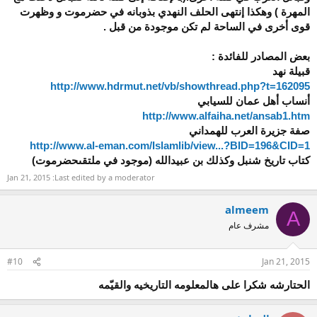
المهرة ) وهكذا إنتهى الحلف النهدي بذوبانه في حضرموت و وظهرت
قوى أخرى في الساحة لم تكن موجودة من قبل .
بعض المصادر للفائدة :
قبيلة نهد
http://www.hdrmut.net/vb/showthread.php?t=162095
أنساب أهل عمان للسيابي
http://www.alfaiha.net/ansab1.htm
صفة جزيرة العرب للهمداني
http://www.al-eman.com/Islamlib/view...?BID=196&CID=1
كتاب تاريخ شنبل وكذلك بن عبيدالله (موجود في ملتقىحضرموت)
Jan 21, 2015
Last edited by a moderator:
almeem
A
مشرف عام
#10
Jan 21, 2015
الحتارشه شكرا على هالمعلومه التاريخيه والقيّمه