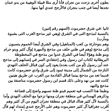
بطون أخرى نزحت من نجران فأنا أرى مثلا قبيلة الوهيبة من بدو عمان
نجدها أيضا في جنب بنجران فالأرجح عندي أنها منها.
ثانيا :في شرق حضرموت (السهم رقم إثنين)
بالنسبة لمذحج التى في الشرق (وهي غير مذحج الغرب التى بشبوة
ومأرب)
وهم بنوحارثة بن كعب (المناهيل) وفي الشرق أيضا الحموم ينسبون
إلى مذحج (وهم في ظني حلف من مذحج والمهرة )وآل كثير وبنو حرام
وبنو ظنة وهؤلا أيضا في الشرق عدوا من مذحج في المخطوطة
البريطانية لكتاب ابن رسول وفي إعتقادي السر في إنسابهم إلى مذحج
عند أبن رسول (أو من كتب بعده) يعود إلى كون قبائل الحلف النهدي
النازحة من الشمال إلى مدينة ثمود إلى شرق وادي حضرموت كانت
قديما تعد من مذحج بينما قبائل القادمة من الغرب عن طريق هينين
كانت تعد من نهد وعلى ذلك قسم ابن رسول حضرموت مناصفة بين
مذحج والنهد
وطبعا هذا النسب فيه تعميم فبنو ظنة نسبهم واضح إلى قضاعة
وذكرهم الهمداني في منطقة نجران ومنها نزحوا مع الحلف النهدي وأما
بالنسبة لآل كثير هناك قبائل في منطقة نجران اليوم من آل كثير وهم
أقرب جغرافيا آل كثير حضرموت وهم على الأرجح عندي إمتداد لهم فآل