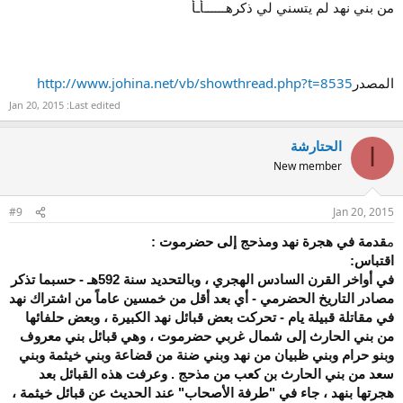
من بني نهد لم يتسني لي ذكرهــــــأـأ
المصدر
http://www.johina.net/vb/showthread.php?t=8535
Jan 20, 2015
Last edited:
الحتارشة
ا
New member
#9
Jan 20, 2015
م
قدمة في هجرة نهد ومذحج إلى حضرموت :
اقتباس:
في أواخر القرن السادس الهجري ، وبالتحديد سنة 592هـ - حسبما تذكر
مصادر التاريخ الحضرمي - أي بعد أقل من خمسين عاماً من اشتراك نهد
في مقاتلة قبيلة يام - تحركت بعض قبائل نهد الكبيرة ، وبعض حلفائها
من بني الحارث إلى شمال غربي حضرموت ، وهي قبائل بني معروف
وبنو حرام وبني ظبيان من نهد وبني ضنة من قضاعة وبني خيثمة وبني
سعد من بني الحارث بن كعب من مذحج . وعرفت هذه القبائل بعد
هجرتها بنهد ، جاء في "طرفة الأصحاب" عند الحديث عن قبائل خيثمة ،