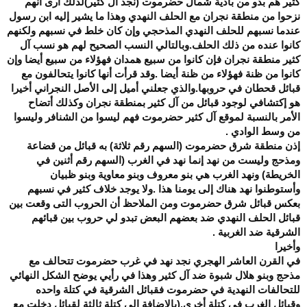
كثير هم بدو من بادية شمال حضرموت (نجد آل كثير)لذلك أرى أنهم
نزحوا من منطقة نجران مع الحلف النهدي وهذا ما يشير إليه ابن رسول
عندما نسبهم للحلف النهدي المذحجي وإن كان خلط في نسبهم ولكنهم
كانوا عنده من ذلك الحلف.وبالتالي النسب الصحيح لهم هو نسب آل
كثير منطقة نجران فإن كانوا من سبيع همدان فهؤلاء من سبيع أيضا وإن
كانوا من ظنة فهؤلاء من ظنة أيضا .وقد قرأت أنها كانوا يتحالفون مع
قبائل قحطان في حروبها.والذي جعلني أميل إلى الأصل النجراني أخيرا
هو إكتشافي لوجود قبائل من آل كثير بمنطقة نجران وكذلك أتضاح
الأمر بالنسبة لموقع آل كثير حضرموت فهم ليسوا من الشنافر وليسوا
من وسط الوادي .
إذن منطقة شرق حضرموت (السهم رقم ثلاثة) به قبائل من قضاعة
ومذحج وليست من نهد إنما نهد في الغرب (السهم رقم أثنين في
الخريطة) ونهد الغرب هي بنو معروف وبنو معاوية وبنو ظبيان
وأستوطنوا نهد هناك إلى يومنا هذا .ولا يوجد خلاف كثير في نسبهم
بعكس قبائل شرق حضرموت ومن الملاحظ أن الحروب التى وقعت بين
قبائل الحلف النهدي ضد بعضهم البعض تبدو لي حروب بين قبائهم
الشرقية ضد الغربية .
وأخيرا
في القرن العاشر الهجري نجد نهد في غرب حضرموت تتحالف مع
مذحج وبنو هلال شبوة ضد آل كثير وهذا في رأيي يوضح الشكل النهائي
للتحالفات النهدية في حضرموت فقبائل الشرقية في كتلة واحده
وقبائل الغرب في كتلة أخرى.(بالإضافة إلى كتلة ثالثة لقبائل دخلت مع