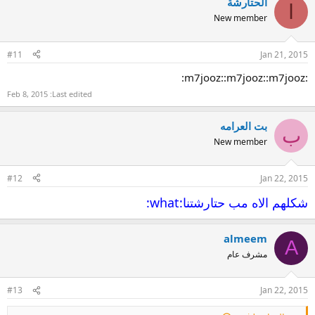
الحتارشة
ا
New member
#11
Jan 21, 2015
:m7jooz::m7jooz::m7jooz:
Feb 8, 2015
Last edited:
بت العرامه
ب
New member
#12
Jan 22, 2015
شكلهم الاه مب حتارشتنا:what:
almeem
A
مشرف عام
#13
Jan 22, 2015