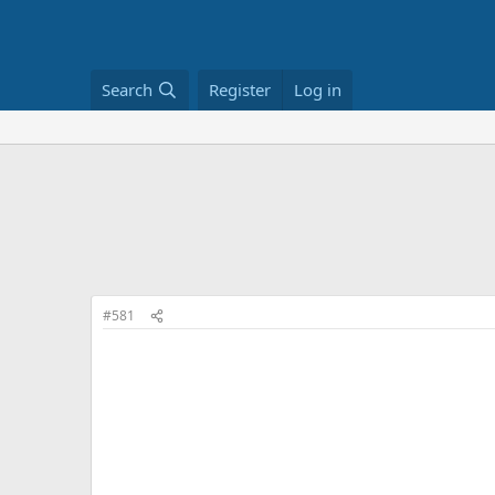
Search
Register
Log in
#581