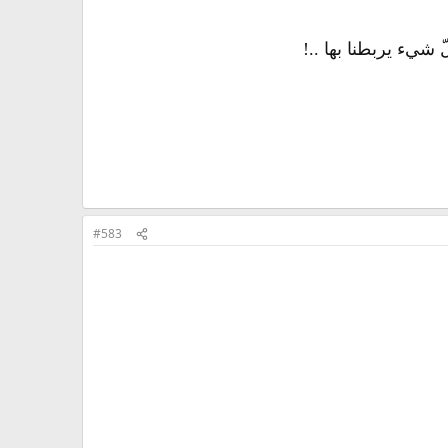
ّ شيء يربطنا بها ..!
#583