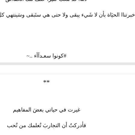
خبرتناا الحيَاة بأن لا شَيء يبقى ولا حتى هي ستَبقى وسَينتهي كل
#كونوا سعـدآآء ..~
**
غيرت في حياتي بعضَ المفاهيم
فأدركتُ أن التجاربَ تُعلمك من تُحب