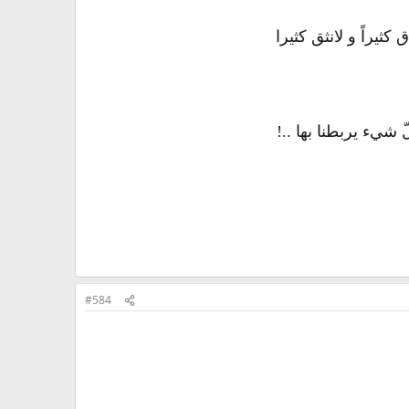
 كثيراً و لانثق كثيرا
ّ شيء يربطنا بها ..!
#584