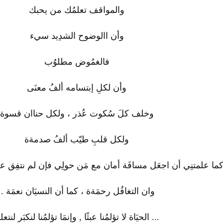
والمواقف تعلمُك من يحبك
وأن االوضوح الشدِيد سيء
فالغمُوض مطلوُب
وأن لكلِ إبتسامه ألفُ معنَى
وخلف كلَ سُكوت عُذر ، ولكل حناان قسوة
ولكل قلبِ طيّب ألفُ صدمةة
ما علمتنِي أن اجعَل مسافَة أمان مع مَن حولِي فإن لم نتفِق عل
وان التغافُل رحمَةة ، كما أن النسيَان نعمَة ..
... الحيَاة لا تؤلمُنا عبثًا , وإنمَا تؤلمُنا لنكبَر لنتعل