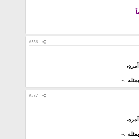
اً
#586
أمرهِ،
بمثله
..~​
#587
أمرهِ،
بمثله
..~​