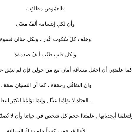
فالغمُوض مطلوُب
وأن لكلِ إبتسامه ألفُ معنَى
وخلف كلَ سُكوت عُذر ، ولكل حناان قسوة
ولكل قلبِ طيّب ألفُ صدمةة
ما علمتنِي أن اجعَل مسافَة أمان مع مَن حولِي فإن لم نتفِق عل
وان التغافُل رحمَةة ، كما أن النسيَان نعمَة ..
... الحيَاة لا تؤلمُنا عبثًا , وإنمَا تؤلمُنا لنكبَر لنتعل
لتعلمَنا أبجدياتِھا , علمتناا حجمَ كل شخص في حياتنا وأن لا نُصدّق
لأنناا قد نتعَب كثيراً خلف تلكَ الحقاائق