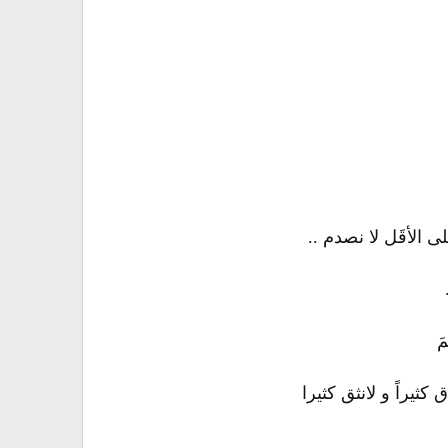
ى الأقَل لا نصدم ..
مَ
 كثيراً و لانثق كثيرا