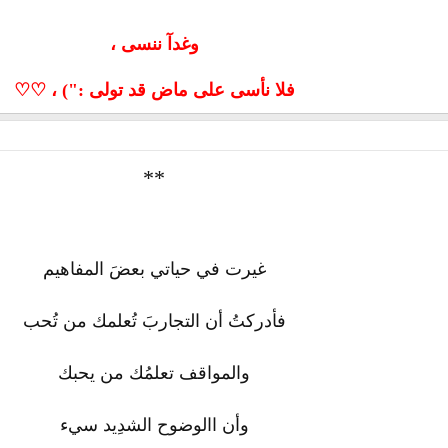
وغدآ ننسى ،
فلا نأسى على ماض قد تولى :") ، ♡♡
**
غيرت في حياتي بعضَ المفاهيم
فأدركتُ أن التجاربَ تُعلمك من تُحب
والمواقف تعلمُك من يحبك
وأن االوضوح الشدِيد سيء