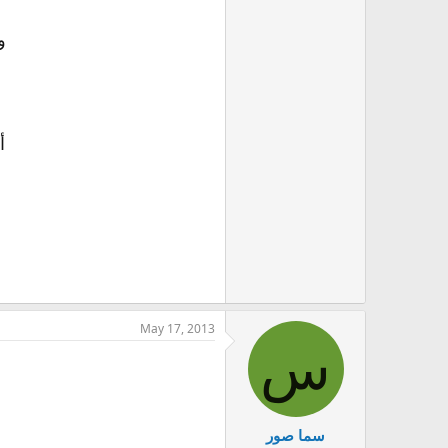
و
أ
May 17, 2013
س
سما صور