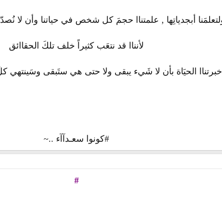
لتعلمَنا أبجدياتِھا , علمتناا حجمَ كل شخص في حياتنا وأن لا نُصدّق
لأنناا قد نتعَب كثيراً خلف تلكَ الحقاائق
خبرتناا الحيَاة بأن لا شَيء يبقى ولا حتى هي ستَبقى وسَينتهي كل
#كونوا سعـدآآء ..~
#