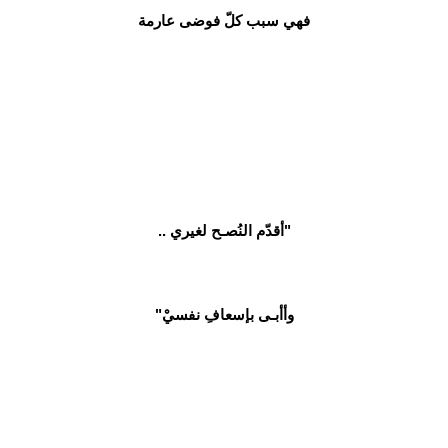
فهي سبب كلّ فوضى عارمة
"أقدّم النُصـح لغيري ..
وأأبـى بإسعافِ نفسيْ"