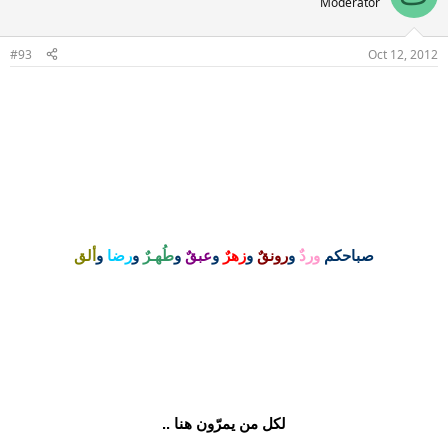
Moderator
#93
Oct 12, 2012
صباحكم
وردٌ
و
رونقٌ
و
زهرٌ
و
عبقٌ
و
طُهـرٌ
و
رضا
و
ألق
لكل من يمرّون هنا ..