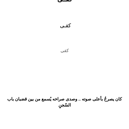
كفـى
كفى
كان يصرخُ بأعلى صوته .. وصدى صراخه يُسمع من بين قضبان باب
السّجنِ