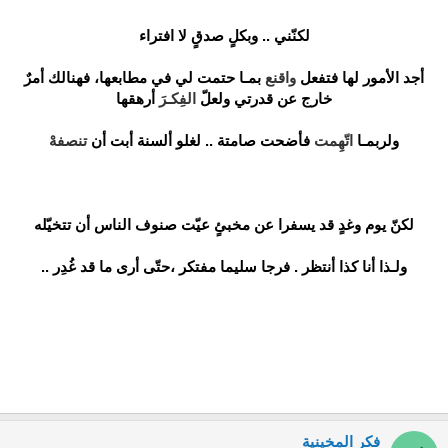
لكنّني .. وبكلٍ صدقٍ لا افتراء
أجد الأمور لها فتفعل
واقنع
بمـا حتمت لي في مطابعها، فهنالك أمرٌ
خارج عن قدرتي ولعلّ
الفِكـرَ
أرهقها
ولربمـا
اتّهِمت
فأضحت صامتة .. لغلو ألسنة أبت أن
تنصفهْ
لكنّ يوم وغدٍ قد يسفرا عن مخبئٍ عيّت صنوف الناس أن تتخيّله
ولـذا أنا كذا أنتظر . فرجا سليما مفتكر ،حتّى أرى ما قد غُدِر ..
فكر المخينية