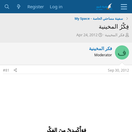
Register
Log in
سفينة مساحتي الخاصة - My Space
فِكْرُ المخينية
S
T
فكر المخينية
Apr 24, 2012
t
h
a
r
فكر المخينية
ف
r
e
Moderator
t
a
d
d
a
s
#81
Sep 30, 2012
t
t
e
a
r
t
e
r
فوَاْكَبِـدِيْ مِنَ الفِكْرِِ