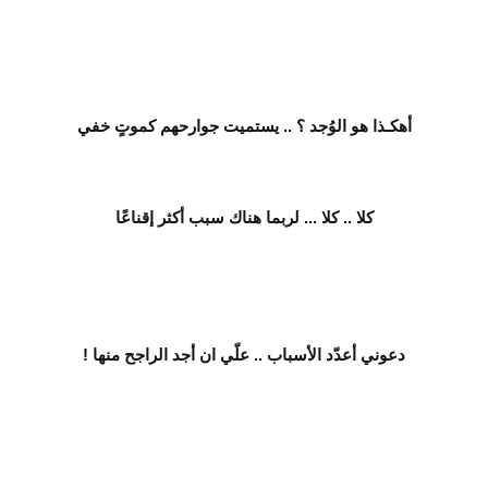
أهكـذا هو الوُجد ؟ .. يستميت جوارحهم كموتٍ خفي
كلا .. كلا ... لربما هناك سبب أكثر إقناعًا
دعوني أعدّد الأسباب .. علّي ان أجد الراجح منها !