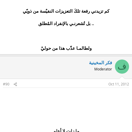
كم تزيدني رفعة تلكَ التعزيزات النفيْسة من ذويّي
.. بل تُشعرنـي بالإنفراد المُطلق
ولطالمـا عذّب هذا من حوليْ
فكر المخينية
ف
Moderator
#90
Oct 11, 2012
ما زلت لا أعلم