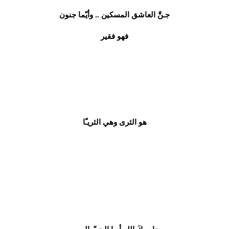
جـنَّ العاشق المسكين .. وأيّما جنون
فهو فقير
هو الثرى وهي الثريـّا