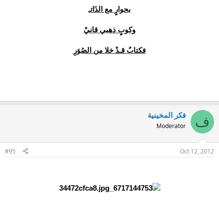
بحوارٍ مع الذَاتـ
وكوبٍ ذهبي قانيْ
فكتابٌ قـدْ خلا من الصُوَرِ
فكر المخينية
ف
Moderator
#95
Oct 12, 2012