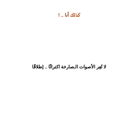
كذلك أنا .. !
لا تُعِر الأصوات الـصارخة اكتراثًا .. إطلاقًا