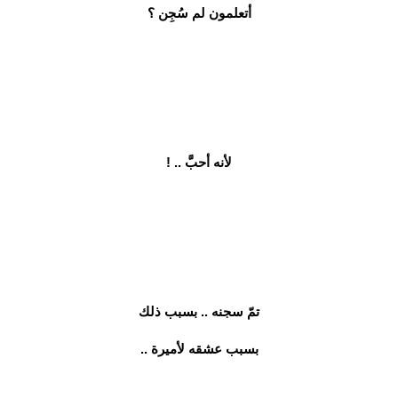
أتعلمون لم سُجِن ؟
لأنه أحبَّ .. !
تمّ سجنه .. بسبب ذلك
بسبب عشقه لأميرة ..