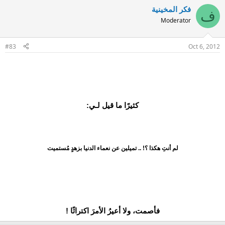
فكر المخينية
ف
Moderator
#83
Oct 6, 2012
كثيرًا ما قيل لـي:
لم أنتِ هكذا ؟! .. تميلين عن نعماء الدنيا بزهدٍ مُستميت
فأصمت، ولا أعيرُ الأمرَ اكتراثًا !