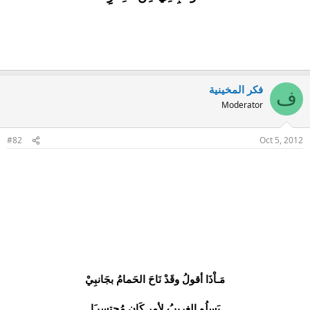
فكر المخينية
ف
Moderator
#82
Oct 5, 2012
مَـاْذَا أقولُ وقَدْ نَاحَ الحَمامُ بجَانبِيْ
يَسلُو الغريبُ لأمرٍ كَان مُحتسبـَا