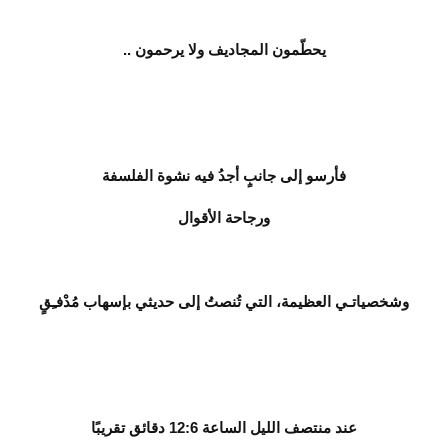
يحطّمون المجاديف ولا يرحمون ..
فأرسو إلى جانبٍ أجدُ فيه نشوة الفلسفة
ورجاحة الأقوال
وشخصياتـي العظيمة، التي تُنصتُ إلى حديثي بإسهاب مُدْفـِقٍ
عند منتصف الليل الساعة 12:6 دقائق تقريبًا