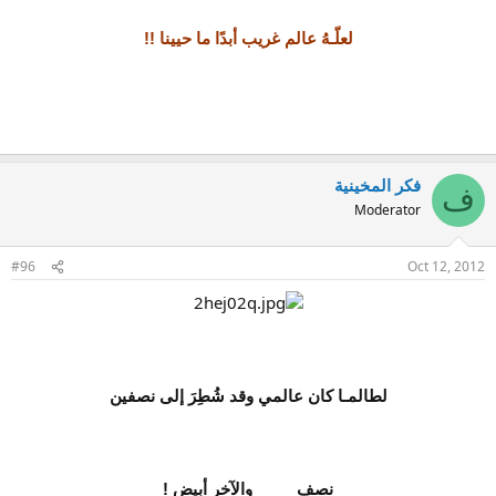
لعلّـهُ عالم غريب أبدًا ما حيينا !!
فكر المخينية
ف
Moderator
#96
Oct 12, 2012
لطالمـا كان عالمي وقد شُطِرَ إلى نصفين
نصف
أسود
والآخر أبيض !