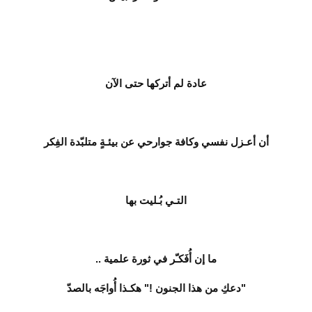
عادة لم أتركها حتى الآن
أن أعـزل نفسي وكافة جوارحي عن بيئـةٍ متلبّدة الفِكر
التـي بُـليت بها
ما إن أُفَكـّر في ثورة علمية ..
"دعكِ من هذا الجنون !" هكـذا أُواجَه بالصدّ