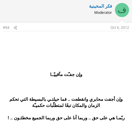
فكر المخينية
ف
Moderator
#84
Oct 6, 2012
وإن جفـّت مآقييّــا
وإن أجفت محابري وانقطعت .. فما حيلتـي بالبسيطة التي تحكم
الزمان والمكان تبعًا لمتطلّبات حكميـّة
ربّمـا هي على حق .. وربما أنا على حق وربما الجميع مخطئـون .. !