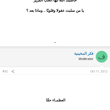
حاسبكَ الله أيها الحبّ المرير
يا من سلبت عقولا وقلوبًا .. وماذا بعد ؟
..
فكر المخينية
ف
Moderator
#92
Oct 11, 2012
العظمـاء حقًا