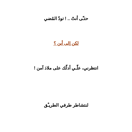
حتـّى أنتْ .. ! تودّ المُضي
لكن إلى أين ؟
انتظرني، علّـي أدلّك على ملاذ آمن !
لنتشاطر طرفي الطريـْق