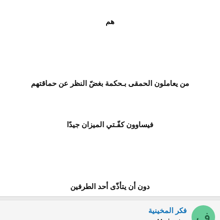
هم
من يعاملون الحمقى بـحكمة بغضّ النظر عن حماقتهم
فيساوون كفّـتي الميزان جيدًا
دون أن يتأذّى أحد الطرفين
فكر المخينية
ف