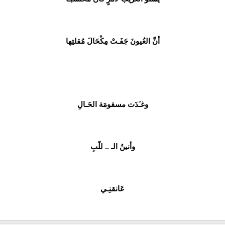
أنَّ العُيونَ جَفَـتْ مِكْحَالَ مُقلتِها
وغـَدَت مسقومَة الحَـالِ
وأنينُ الـ .. للّبِ
عَانقنِـي