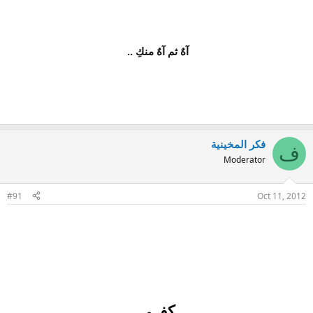
آهٌ ثم آهٌ منكِ ..
فكر المخينية
ف
Moderator
#91
Oct 11, 2012
كفــى