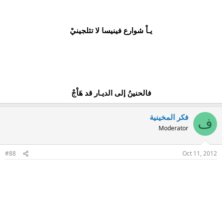
يـاْ شوارع فينيسا لا تثلجينيْ
فالحنينُ إلى الديـار قد هَاْجْ
فكر المخينية
ف
Moderator
#88
Oct 11, 2012